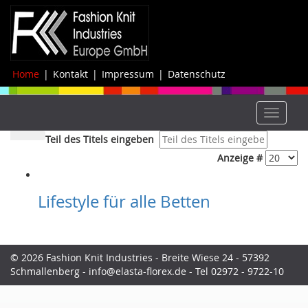
Home
|
Kontakt
|
Impressum
|
Datenschutz
Toggle
navigat
Teil des Titels eingeben
Anzeige #
Lifestyle für alle Betten
© 2026 Fashion Knit Industries - Breite Wiese 24 - 57392
Schmallenberg -
info@elasta-florex.de
- Tel
02972 - 9722-10